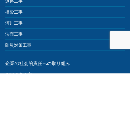
道路工事
橋梁工事
河川工事
法面工事
防災対策工事
企業の社会的責任への取り組み
CSRの考え方
安全で高品質な構築物の・サービスの提供
環境への配慮
社会的公正・倫理にかなった活動・地域貢献活動
求人情報